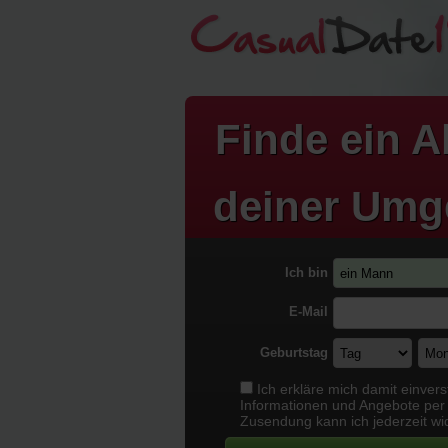
Finde ein
A
deiner Um
Ich bin
E-Mail
Geburtstag
Ich erkläre mich damit einver
Informationen und Angebote per 
Zusendung kann ich jederzeit wi